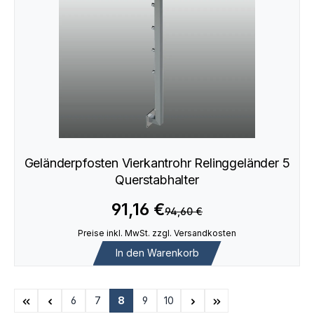
Geländerpfosten Vierkantrohr Relinggeländer 5
Querstabhalter
91,16 €
94,60 €
Preise inkl. MwSt. zzgl. Versandkosten
In den Warenkorb
6
7
8
9
10
Seite
Seite
Seite
Seite
Seite