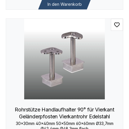
In den Warenkorb
Rohrstütze Handlaufhalter 90° für Vierkant
Geländerpfosten Vierkantrohr Edelstahl
30×30mm 40×40mm 50×50mm 60×60mm Ø33,7mm
Ø42,4mm Ø48,3mm flach