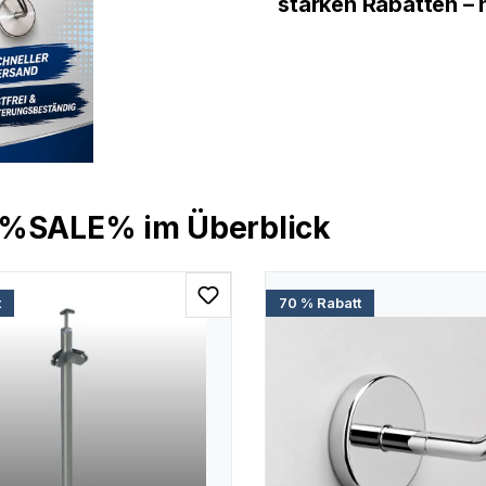
starken Rabatten – n
 %SALE% im Überblick
t
70 % Rabatt