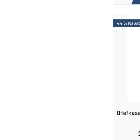
44 % Rabat
Briefkas