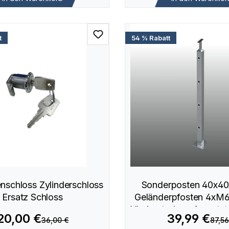
t
54 % Rabatt
enschloss Zylinderschloss
Sonderposten 40x4
Ersatz Schloss
Geländerpfosten 4xM
Vierkantrohr aufgesetz
20,00 €
39,99 €
36,00 €
87,56