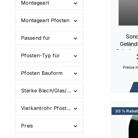
Montageart
Montageart Pfosten
Sond
Passend für
Geländ
Eckpfos
Pfosten-Typ für
Preise i
Pfosten Bauform
Stärke Blech/Glas/Trespa
Vierkantrohr Pfosten
33 % Rabat
Preis