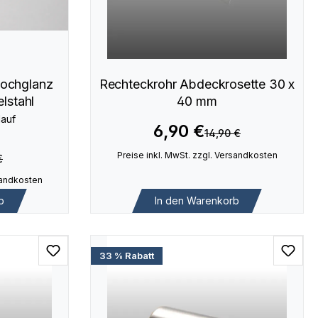
Hochglanz
Rechteckrohr Abdeckrosette 30 x
elstahl
40 mm
lauf
6,90 €
14,90 €
Preise inkl. MwSt. zzgl. Versandkosten
€
rsandkosten
b
In den Warenkorb
33 % Rabatt