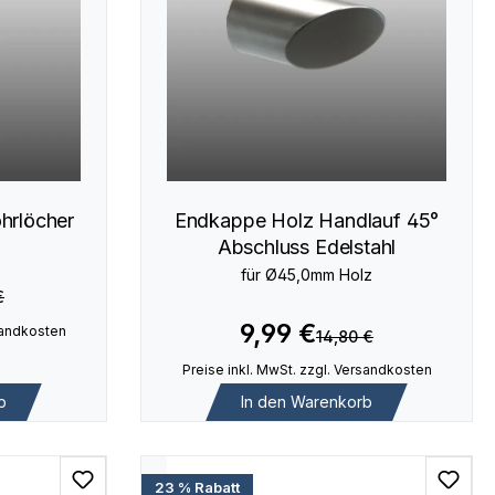
hrlöcher
Endkappe Holz Handlauf 45°
Abschluss Edelstahl
für Ø45,0mm Holz
€
9,99 €
rsandkosten
14,80 €
Preise inkl. MwSt. zzgl. Versandkosten
b
In den Warenkorb
23 % Rabatt