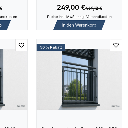
249,00 €
 €
469,12 €
rsandkosten
Preise inkl. MwSt. zzgl. Versandkosten
b
In den Warenkorb
50 % Rabatt