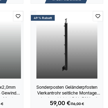
49 % Rabatt
0x2,0mm
Sonderposten Geländerpfosten
6 Gewinde
Vierkantrohr seitliche Montage
te Montage
pulverbeschichtet RAL 7016 - 4
59,00 €
 €
116,00 €
Querstabhalter