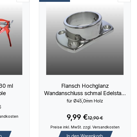
30 ml
Flansch Hochglanz
ole
Wandanschluss schmal Edelstahl
Holz
für Ø45,0mm Holz
€
9,99 €
rsandkosten
12,90 €
Preise inkl. MwSt. zzgl. Versandkosten
b
In den Warenkorb