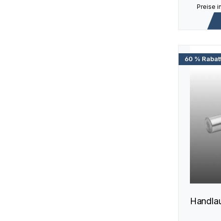
Preise i
60 % Rabat
Handlau