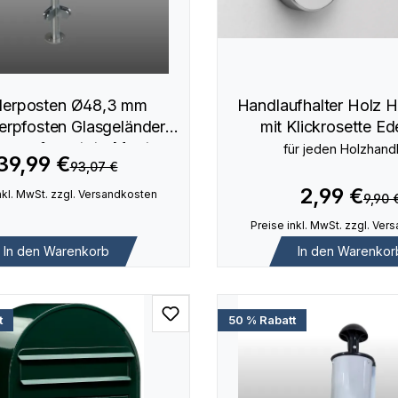
erposten Ø48,3 mm
Handlaufhalter Holz 
erpfosten Glasgeländer
mit Klickrosette Ed
ten aufgesetzte Montage
für jeden Holzhand
39,99 €
93,07 €
2,99 €
nkl. MwSt. zzgl. Versandkosten
9,90 
Preise inkl. MwSt. zzgl. Ve
In den Warenkorb
In den Warenkor
t
50 % Rabatt