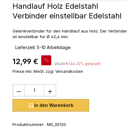
Handlauf Holz Edelstahl
Verbinder einstellbar Edelstahl
Gelenkverbinder für den Handlauf aus Holz. Der Verbinder
ist einstellbar für Ø 42,4 mm
‣
Lieferzeit: 5-10 Arbeitstage
Verkaufspreis:
12,99 €
%
Regulärer Preis:
24,20 €
(46.32% gespart)
Preise inkl. MwSt. zzgl. Versandkosten
Produkt Anzahl: Gib den gewünschten 
In den Warenkorb
Produktnummer:
MD_30120