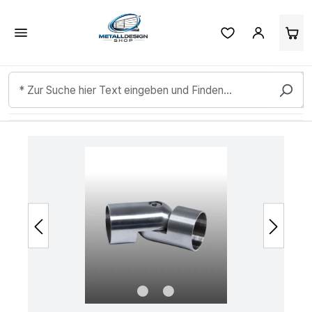
Kundenbewertungen & Erfahrungen. Mehr Infos anzeigen.
Zum Hauptinhalt springen
Bildergalerie überspringen