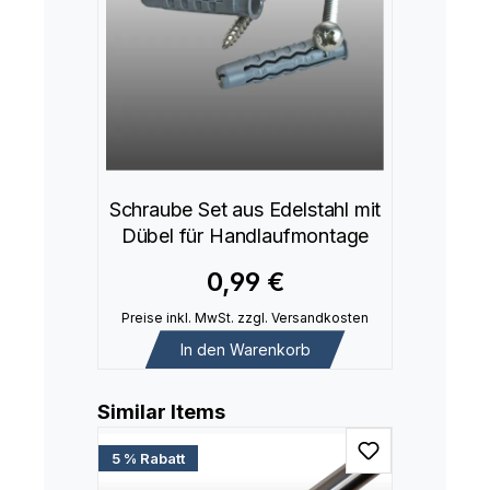
Schraube Set aus Edelstahl mit
Dübel für Handlaufmontage
0,99 €
Preise inkl. MwSt. zzgl. Versandkosten
In den Warenkorb
Produktgalerie überspringen
Similar Items
5 % Rabatt