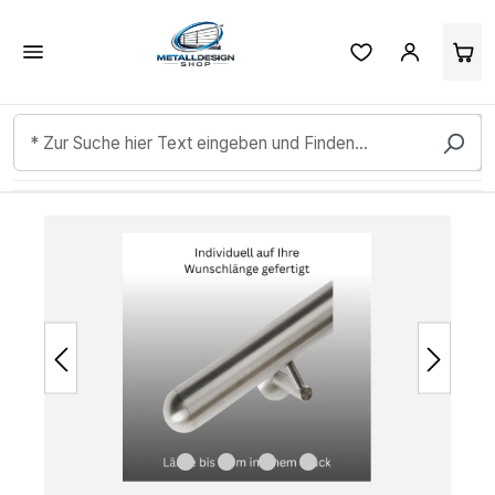
Kundenbewertungen & Erfahrungen. Mehr Infos anzeigen.
Zum Hauptinhalt springen
Bildergalerie überspringen