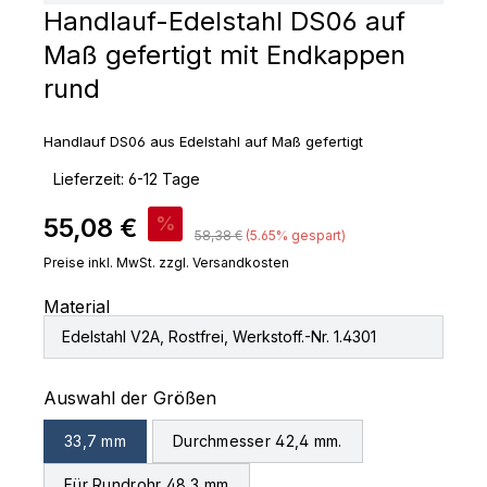
Handlauf-Edelstahl DS06 auf
Maß gefertigt mit Endkappen
rund
Handlauf DS06 aus Edelstahl auf Maß gefertigt
‣
Lieferzeit: 6-12 Tage
Verkaufspreis:
55,08 €
%
Regulärer Preis:
58,38 €
(5.65% gespart)
Preise inkl. MwSt. zzgl. Versandkosten
Material
Edelstahl V2A, Rostfrei, Werkstoff.-Nr. 1.4301
auswählen
Auswahl der Größen
33,7 mm
Durchmesser 42,4 mm.
Für Rundrohr 48,3 mm