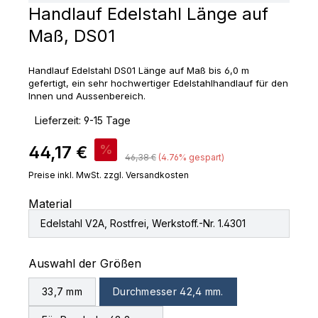
Handlauf Edelstahl Länge auf
Maß, DS01
Handlauf Edelstahl DS01 Länge auf Maß bis 6,0 m
gefertigt, ein sehr hochwertiger Edelstahlhandlauf für den
Innen und Aussenbereich.
‣
Lieferzeit: 9-15 Tage
Verkaufspreis:
44,17 €
%
Regulärer Preis:
46,38 €
(4.76% gespart)
Preise inkl. MwSt. zzgl. Versandkosten
Material
Edelstahl V2A, Rostfrei, Werkstoff.-Nr. 1.4301
auswählen
Auswahl der Größen
33,7 mm
Durchmesser 42,4 mm.