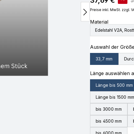
37,69 €
Re
3
Preise inkl. MwSt. zzgl.
Material
Edelstahl V2A, Rostf
Auswahl der Größ
33,7 mm
Durc
Länge auswählen 
Länge bis 500 mm
Länge bis 1500 m
bis 3000 mm
bis 4500 mm
bis 6000 mm