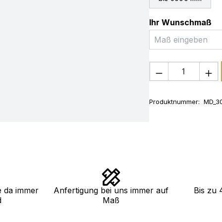
Ihr Wunschmaß
Produkt Anza
Produktnummer:
MD_3
e da immer
Anfertigung bei uns immer auf
Bis zu 
d
Maß