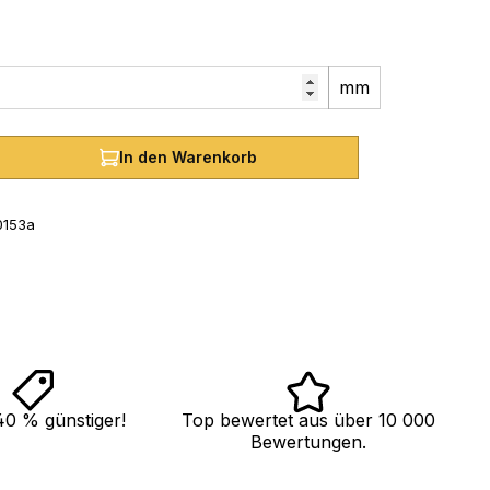
mm
hl: Gib den gewünschten Wert ein oder
In den Warenkorb
0153a
40 % günstiger!
Top bewertet aus über 10 000
Bewertungen.