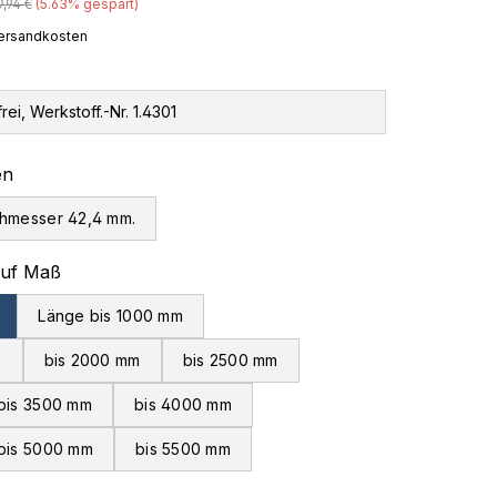
gulärer Preis:
9,94 €
(5.63% gespart)
 Versandkosten
rei, Werkstoff.-Nr. 1.4301
auswählen
en
hmesser 42,4 mm.
auswählen
auf Maß
Länge bis 1000 mm
m
bis 2000 mm
bis 2500 mm
bis 3500 mm
bis 4000 mm
bis 5000 mm
bis 5500 mm