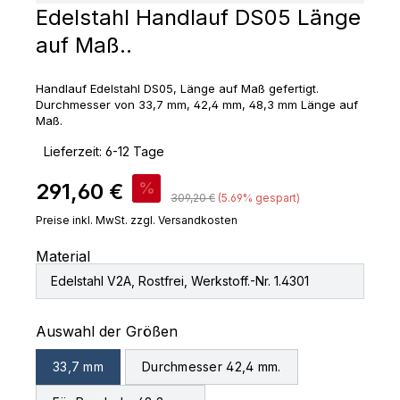
Edelstahl Handlauf DS05 Länge
auf Maß..
Handlauf Edelstahl DS05, Länge auf Maß gefertigt.
Durchmesser von 33,7 mm, 42,4 mm, 48,3 mm Länge auf
Maß.
‣
Lieferzeit: 6-12 Tage
Verkaufspreis:
291,60 €
%
Regulärer Preis:
309,20 €
(5.69% gespart)
Preise inkl. MwSt. zzgl. Versandkosten
Material
Edelstahl V2A, Rostfrei, Werkstoff.-Nr. 1.4301
auswählen
Auswahl der Größen
33,7 mm
Durchmesser 42,4 mm.