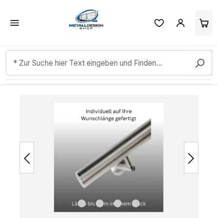
Kundenbewertungen & Erfahrungen. Mehr Infos anzeigen.
Zum Hauptinhalt springen
Bildergalerie überspringen