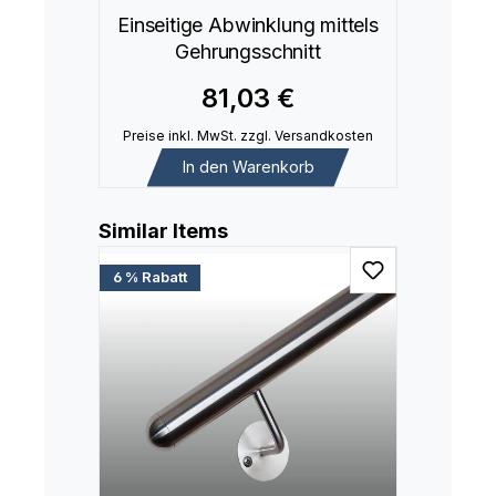
Einseitige Abwinklung mittels
Gehrungsschnitt
81,03 €
Preise inkl. MwSt. zzgl. Versandkosten
In den Warenkorb
Produktgalerie überspringen
Similar Items
6 % Rabatt