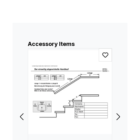
Produktgalerie überspringen
Accessory Items