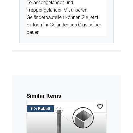
Terassengeländer, und
Treppengeländer. Mit unseren
Geländerbauteilen können Sie jetzt
einfach Ihr Geländer aus Glas selber
bauen.
Produktgalerie überspringen
Similar Items
9 % Rabatt