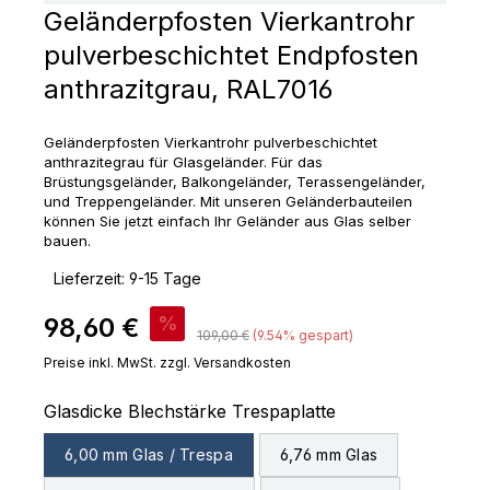
Geländerpfosten Vierkantrohr
pulverbeschichtet Endpfosten
anthrazitgrau, RAL7016
Geländerpfosten Vierkantrohr pulverbeschichtet
anthrazitegrau für Glasgeländer. Für das
Brüstungsgeländer, Balkongeländer, Terassengeländer,
und Treppengeländer. Mit unseren Geländerbauteilen
können Sie jetzt einfach Ihr Geländer aus Glas selber
bauen.
‣
Lieferzeit: 9-15 Tage
Verkaufspreis:
98,60 €
%
Regulärer Preis:
109,00 €
(9.54% gespart)
Preise inkl. MwSt. zzgl. Versandkosten
auswählen
Glasdicke Blechstärke Trespaplatte
6,00 mm Glas / Trespa
6,76 mm Glas