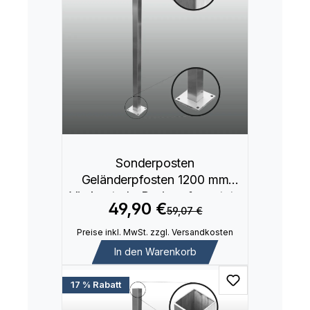
Sonderposten
Geländerpfosten 1200 mm
Vierkantrohr Basis aufgesetzte
49,90 €
59,07 €
Montage
Preise inkl. MwSt. zzgl. Versandkosten
In den Warenkorb
17 % Rabatt