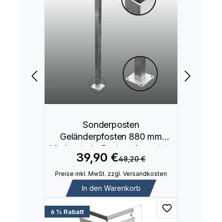
Sonderposten
Geländerpfosten 880 mm
Vierkantrohr Basis aufgesetzte
39,90 €
48,20 €
Montage
Preise inkl. MwSt. zzgl. Versandkosten
In den Warenkorb
6 % Rabatt