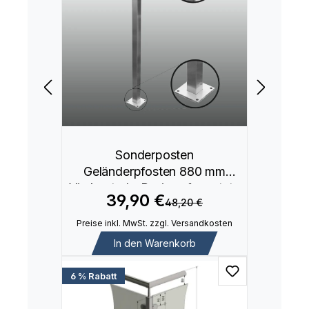
Sonderposten
Geländerpfosten 880 mm
Vierkantrohr Basis aufgesetzte
39,90 €
48,20 €
Montage
Preise inkl. MwSt. zzgl. Versandkosten
In den Warenkorb
6 % Rabatt