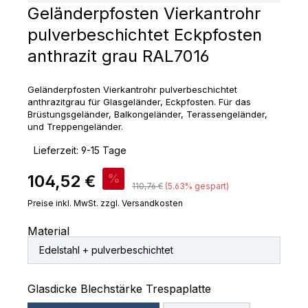
Geländerpfosten Vierkantrohr
pulverbeschichtet Eckpfosten
anthrazit grau RAL7016
Geländerpfosten Vierkantrohr pulverbeschichtet
anthrazitgrau für Glasgeländer, Eckpfosten. Für das
Brüstungsgeländer, Balkongeländer, Terassengeländer,
und Treppengeländer.
‣
Lieferzeit: 9-15 Tage
Verkaufspreis:
104,52 €
%
Regulärer Preis:
110,76 €
(5.63% gespart)
Preise inkl. MwSt. zzgl. Versandkosten
Material
Edelstahl + pulverbeschichtet
auswählen
Glasdicke Blechstärke Trespaplatte