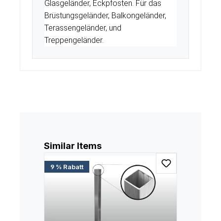
Glasgeländer, Eckpfosten. Für das
Brüstungsgeländer, Balkongeländer,
Terassengeländer, und
Treppengeländer.
Produktgalerie überspringen
Similar Items
9 % Rabatt