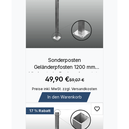
Sonderposten
Geländerpfosten 1200 mm
Vierkantrohr Basis aufgesetzte
49,90 €
59,07 €
Montage
Preise inkl. MwSt. zzgl. Versandkosten
In den Warenkorb
17 % Rabatt