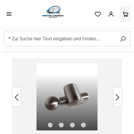
Kundenbewertungen & Erfahrungen. Mehr Infos anzeigen.
Zum Hauptinhalt springen
Bildergalerie überspringen