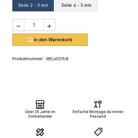
Seile 2 - 3 mm
Seile 4 - 5 mm
Produkt Anzahl: Gib den gewünschten 
In den Warenkorb
Produktnummer:
MD_40215.B
Über 25 Jahre im
Einfache Montage da immer
Onlinehandel
Passend