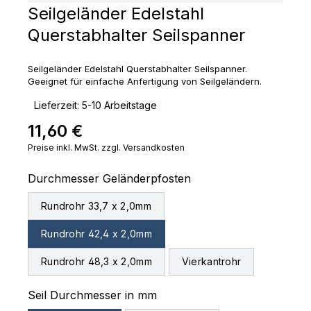
Seilgeländer Edelstahl
Querstabhalter Seilspanner
Seilgeländer Edelstahl Querstabhalter Seilspanner.
Geeignet für einfache Anfertigung von Seilgeländern.
‣
Lieferzeit: 5-10 Arbeitstage
11,60 €
Regulärer Preis:
Preise inkl. MwSt. zzgl. Versandkosten
auswählen
Durchmesser Geländerpfosten
Rundrohr 33,7 x 2,0mm
Rundrohr 42,4 x 2,0mm
Rundrohr 48,3 x 2,0mm
Vierkantrohr
auswählen
Seil Durchmesser in mm