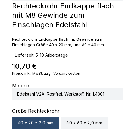
Rechteckrohr Endkappe flach
mit M8 Gewinde zum
Einschlagen Edelstahl
Rechteckrohr Endkappe flach mit Gewinde zum
Einschlagen Größe 40 x 20 mm, und 60 x 40 mm
‣
Lieferzeit: 5-10 Arbeitstage
10,70 €
Regulärer Preis:
Preise inkl. MwSt. zzgl. Versandkosten
Material
Edelstahl V2A, Rostfrei, Werkstoff.-Nr. 1.4301
auswählen
Größe Rechteckrohr
40 x 20 x 2,0 mm
40 x 60 x 2,0 mm