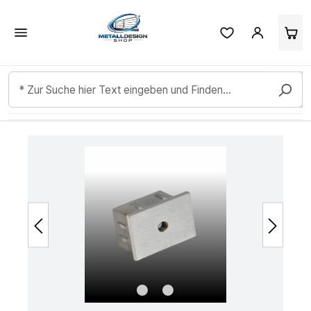
Kundenbewertungen & Erfahrungen. Mehr Infos anzeigen.
Zum Hauptinhalt springen
Bildergalerie überspringen