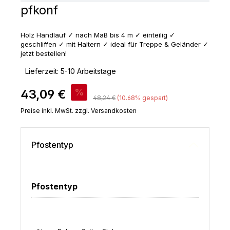
pfkonf
Holz Handlauf ✓ nach Maß bis 4 m ✓ einteilig ✓
geschliffen ✓ mit Haltern ✓ ideal für Treppe & Geländer ✓
jetzt bestellen!
‣
Lieferzeit: 5-10 Arbeitstage
Verkaufspreis:
43,09 €
%
Regulärer Preis:
48,24 €
(10.68% gespart)
Preise inkl. MwSt. zzgl. Versandkosten
Pfostentyp
Pfostentyp