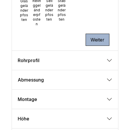
Relin
Seil
Stab
Glas
ggel
gelä
gelä
gelä
änd
nder
nder
nder
erpf
pfos
pfos
pfos
oste
ten
ten
ten
n
Weiter
Rohrprofil
Abmessung
Montage
Höhe