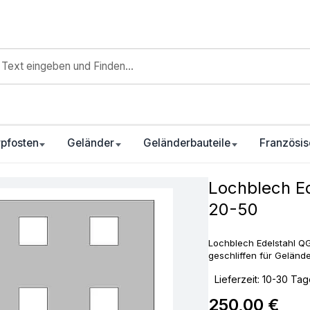
pfosten
Geländer
Geländerbauteile
Französis
Lochblech Ed
20-50
Lochblech Edelstahl Q
geschliffen für Geländ
‣
Lieferzeit: 10-30 Ta
250,00 €
Regulärer Preis: