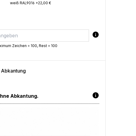
weiß RAL9016 +22,00 €
imum Zeichen = 100, Rest =
100
e Abkantung
Ohne Abkantung.