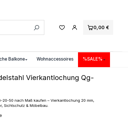
0,00 €
che Balkone
Wohnaccessoires
%SALE%
elstahl Vierkantlochung Qg-
G-20-50 nach Maß kaufen – Vierkantlochung 20 mm,
er, Sichtschutz & Möbelbau.
ge