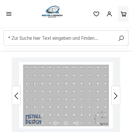
Kundenbewertungen & Erfahrungen. Mehr Infos anzeigen.
Zum Hauptinhalt springen
Bildergalerie überspringen