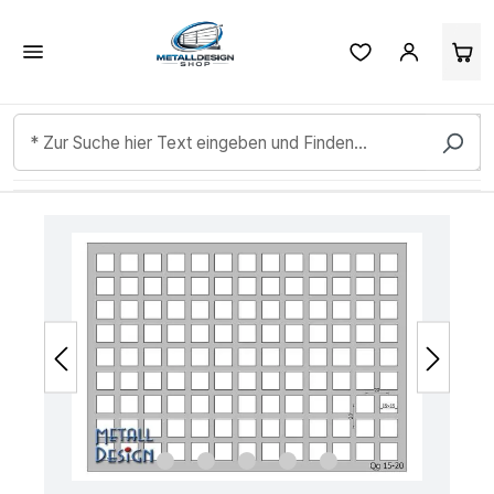
Kundenbewertungen & Erfahrungen. Mehr Infos anzeigen.
Zum Hauptinhalt springen
Bildergalerie überspringen