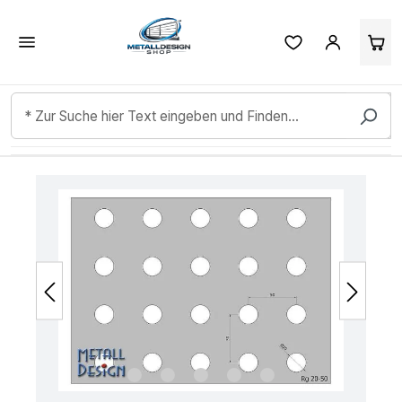
Kundenbewertungen & Erfahrungen. Mehr Infos anzeigen.
Zum Hauptinhalt springen
Bildergalerie überspringen