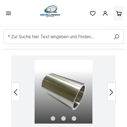
Kundenbewertungen & Erfahrungen. Mehr Infos anzeigen.
Zum Hauptinhalt springen
Bildergalerie überspringen