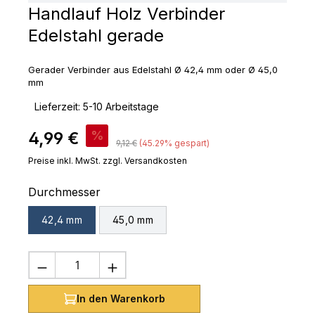
Handlauf Holz Verbinder
Edelstahl gerade
Gerader Verbinder aus Edelstahl Ø 42,4 mm oder Ø 45,0
mm
‣
Lieferzeit: 5-10 Arbeitstage
Verkaufspreis:
4,99 €
%
Regulärer Preis:
9,12 €
(45.29% gespart)
Preise inkl. MwSt. zzgl. Versandkosten
auswählen
Durchmesser
42,4 mm
45,0 mm
Produkt Anzahl: Gib den gewünschten 
In den Warenkorb