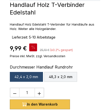
Handlauf Holz T-Verbinder
Edelstahl
Handlauf Holz Edelstahl T-Verbinder für Handläufe aus
Holz. Weiter alle Holzgeländer.
‣
Lieferzeit: 5-10 Arbeitstage
Verkaufspreis:
9,99 €
%
Regulärer Preis:
25,10 €
(60.2% gespart)
Preise inkl. MwSt. zzgl. Versandkosten
auswählen
Durchmesser Handlauf Rundrohr
42,4 x 2,0 mm
48,3 x 2,0 mm
Produkt Anzahl: Gib den gewünschten 
In den Warenkorb