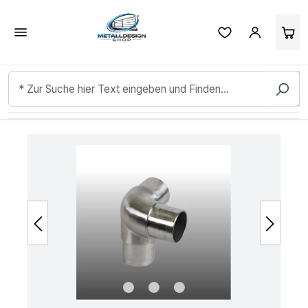
Kundenbewertungen & Erfahrungen. Mehr Infos anzeigen.
Zum Hauptinhalt springen
Bildergalerie überspringen