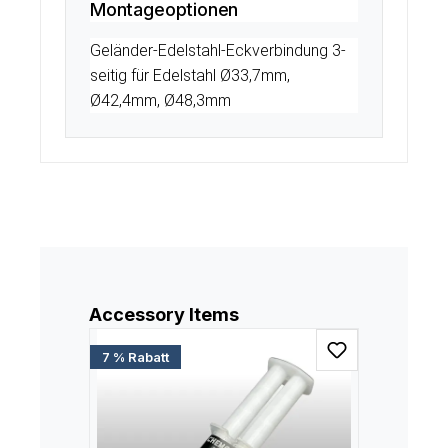
Montageoptionen
Geländer-Edelstahl-Eckverbindung 3-
seitig für Edelstahl Ø33,7mm,
Ø42,4mm, Ø48,3mm
Produktgalerie überspringen
Accessory Items
7 % Rabatt