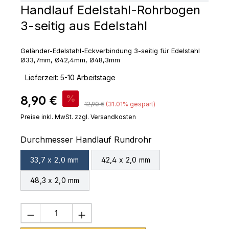
Handlauf Edelstahl-Rohrbogen
3-seitig aus Edelstahl
Geländer-Edelstahl-Eckverbindung 3-seitig für Edelstahl
Ø33,7mm, Ø42,4mm, Ø48,3mm
‣
Lieferzeit: 5-10 Arbeitstage
Verkaufspreis:
8,90 €
%
Regulärer Preis:
12,90 €
(31.01% gespart)
Preise inkl. MwSt. zzgl. Versandkosten
auswählen
Durchmesser Handlauf Rundrohr
33,7 x 2,0 mm
42,4 x 2,0 mm
48,3 x 2,0 mm
Produkt Anzahl: Gib den gewünschten 