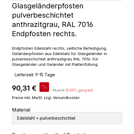
Glasgeländerpfosten
pulverbeschichtet
anthrazitgrau, RAL 7016
Endpfosten rechts.
Endpfosten Edelstahl rechts, seitliche Befestigung,
Geländerpfosten aus Edelstahl für Glasgeländer in
pulverbeschichtet anthrazitgrau RAL 7016. Für
Glasgeländer und Geländer mit Plattenfüllung.
‣
Lieferzeit: 9-15 Tage
Verkaufspreis:
90,31 €
%
Regulärer Preis:
95,62 €
(5.55% gespart)
Preise inkl. MwSt. zzgl. Versandkosten
Material
Edelstahl + pulverbeschichtet