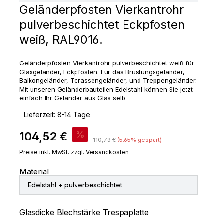
Geländerpfosten Vierkantrohr
pulverbeschichtet Eckpfosten
weiß, RAL9016.
Geländerpfosten Vierkantrohr pulverbeschichtet weiß für
Glasgeländer, Eckpfosten. Für das Brüstungsgeländer,
Balkongeländer, Terassengeländer, und Treppengeländer.
Mit unseren Geländerbauteilen Edelstahl können Sie jetzt
einfach Ihr Geländer aus Glas selb
‣
Lieferzeit: 8-14 Tage
Verkaufspreis:
104,52 €
%
Regulärer Preis:
110,78 €
(5.65% gespart)
Preise inkl. MwSt. zzgl. Versandkosten
Material
Edelstahl + pulverbeschichtet
auswählen
Glasdicke Blechstärke Trespaplatte