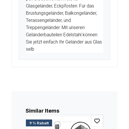
Glasgeländer, Eckpfosten. Für das
Brüstungsgeländer, Balkongeländer,
Terassengeländer, und
Treppengeländer. Mit unseren
Geländerbauteilen Edelstahl können
Sie jetzt einfach Ihr Geländer aus Glas
selb
Produktgalerie überspringen
Similar Items
9 % Rabatt