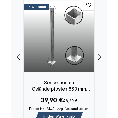
17 % Rabatt
Sonderposten
Geländerpfosten 880 mm
Vierkantrohr Basis aufgesetzte
39,90 €
48,20 €
Montage
Preise inkl. MwSt. zzgl. Versandkosten
In den Warenkorb