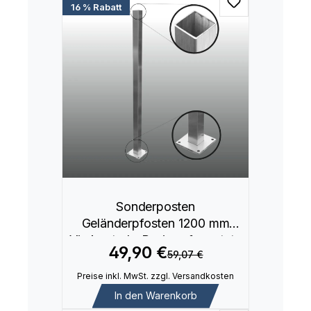
16 % Rabatt
Sonderposten
Geländerpfosten 1200 mm
Vierkantrohr Basis aufgesetzte
49,90 €
59,07 €
Montage
Preise inkl. MwSt. zzgl. Versandkosten
In den Warenkorb