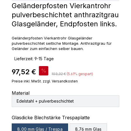
Geländerpfosten Vierkantrohr
pulverbeschichtet anthrazitgrau
Glasgeländer, Endpfosten links.
Geländerpfosten Vierkantrohr Glasgeländer
pulverbeschichtet seitliche Montage. Anthrazitgrau für
Geländer zum einfachen selber bauen.
‣
Lieferzeit: 9-15 Tage
Verkaufspreis:
97,52 €
%
Regulärer Preis:
103,32 €
(5.61% gespart)
Preise inkl. MwSt. zzgl. Versandkosten
Material
Edelstahl + pulverbeschichtet
auswählen
Glasdicke Blechstärke Trespaplatte
8,00 mm Glas / Trespa
8,76 mm Glas