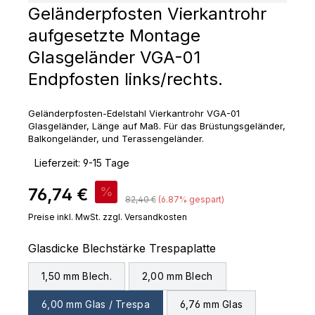
Geländerpfosten Vierkantrohr
aufgesetzte Montage
Glasgeländer VGA-01
Endpfosten links/rechts.
Geländerpfosten-Edelstahl Vierkantrohr VGA-01
Glasgeländer, Länge auf Maß. Für das Brüstungsgeländer,
Balkongeländer, und Terassengeländer.
‣
Lieferzeit: 9-15 Tage
Verkaufspreis:
76,74 €
%
Regulärer Preis:
82,40 €
(6.87% gespart)
Preise inkl. MwSt. zzgl. Versandkosten
auswählen
Glasdicke Blechstärke Trespaplatte
1,50 mm Blech.
2,00 mm Blech
6,00 mm Glas / Trespa
6,76 mm Glas