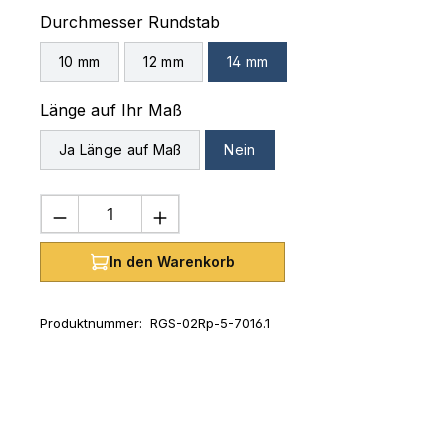
auswählen
Durchmesser Rundstab
10 mm
12 mm
14 mm
auswählen
Länge auf Ihr Maß
Ja Länge auf Maß
Nein
Produkt Anzahl: Gib den gewünschten 
In den Warenkorb
Produktnummer:
RGS-02Rp-5-7016.1