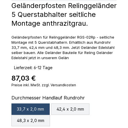
Geländerpfosten Relinggeländer
5 Querstabhalter seitliche
Montage anthrazitgrau.
Geländerpfosten für Relinggeländer RGS-02Rp - seitliche
Montage mit 5 Querstabhaltern. Erhältlich aus Rundrohr
33,7 mm, 42,4 mm und 48,3 mm. Jetzt Geländer Edelstahl
selber bauen. Alle Geländer Bauteile für Reling Geländer
Edelstahl jetzt in unserem Gelän
‣
Lieferzeit: 6-12 Tage
87,03 €
Regulärer Preis:
Preise inkl. MwSt. zzgl. Versandkosten
auswählen
Durchmesser Handlauf Rundrohr
33,7 x 2,0 mm
42,4 x 2,0 mm
48,3 x 2,0 mm