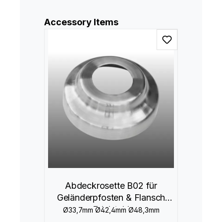
Produktgalerie überspringen
Accessory Items
Abdeckrosette B02 für
Geländerpfosten & Flansch
Edelstahl
Ø33,7mm Ø42,4mm Ø48,3mm