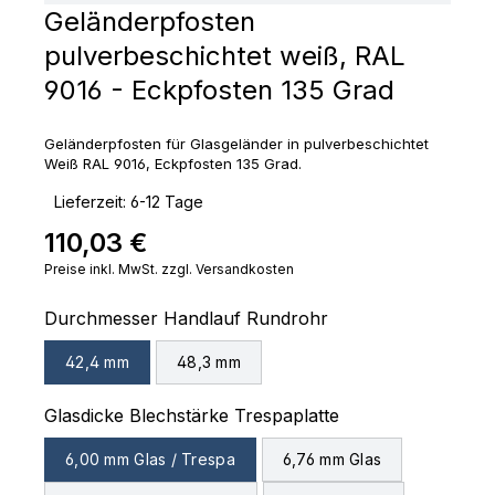
Geländerpfosten
pulverbeschichtet weiß, RAL
9016 - Eckpfosten 135 Grad
Geländerpfosten für Glasgeländer in pulverbeschichtet
Weiß RAL 9016, Eckpfosten 135 Grad.
‣
Lieferzeit: 6-12 Tage
110,03 €
Regulärer Preis:
Preise inkl. MwSt. zzgl. Versandkosten
auswählen
Durchmesser Handlauf Rundrohr
42,4 mm
48,3 mm
auswählen
Glasdicke Blechstärke Trespaplatte
6,00 mm Glas / Trespa
6,76 mm Glas