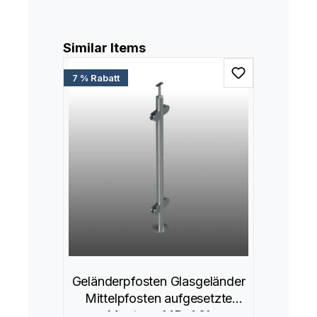
Produktgalerie überspringen
Similar Items
7 % Rabatt
Geländerpfosten Glasgeländer
Mittelpfosten aufgesetzte
Montage MD-A01