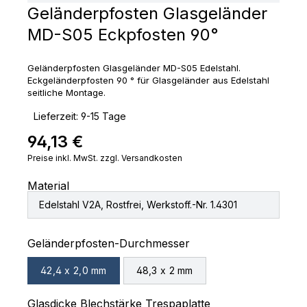
Geländerpfosten Glasgeländer
MD-S05 Eckpfosten 90°
Geländerpfosten Glasgeländer MD-S05 Edelstahl.
Eckgeländerpfosten 90 ° für Glasgeländer aus Edelstahl
seitliche Montage.
‣
Lieferzeit: 9-15 Tage
94,13 €
Regulärer Preis:
Preise inkl. MwSt. zzgl. Versandkosten
Material
Edelstahl V2A, Rostfrei, Werkstoff.-Nr. 1.4301
auswählen
Geländerpfosten-Durchmesser
42,4 x 2,0 mm
48,3 x 2 mm
auswählen
Glasdicke Blechstärke Trespaplatte