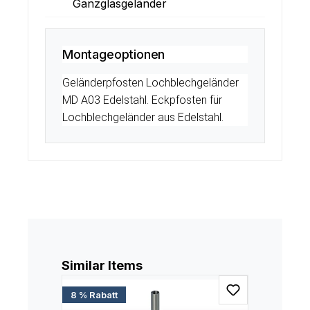
Ganzglasgeländer
Montageoptionen
Geländerpfosten Lochblechgeländer
MD A03 Edelstahl. Eckpfosten für
Lochblechgeländer aus Edelstahl.
Produktgalerie überspringen
Similar Items
8 % Rabatt