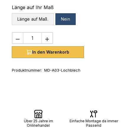
auswählen
Länge auf Ihr Maß
Länge auf Maß.
Nein
Produkt Anzahl: Gib den gewünschten 
In den Warenkorb
Produktnummer:
MD-A03-Lochblech
Über 25 Jahre im
Einfache Montage da immer
Onlinehandel
Passend