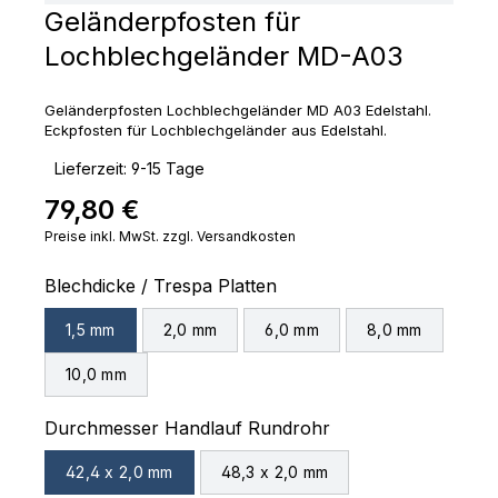
Geländerpfosten für
Lochblechgeländer MD-A03
Geländerpfosten Lochblechgeländer MD A03 Edelstahl.
Eckpfosten für Lochblechgeländer aus Edelstahl.
‣
Lieferzeit: 9-15 Tage
79,80 €
Regulärer Preis:
Preise inkl. MwSt. zzgl. Versandkosten
auswählen
Blechdicke / Trespa Platten
1,5 mm
2,0 mm
6,0 mm
8,0 mm
10,0 mm
auswählen
Durchmesser Handlauf Rundrohr
42,4 x 2,0 mm
48,3 x 2,0 mm