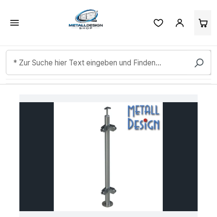
Kundenbewertungen & Erfahrungen. Mehr Infos anzeigen.
Zum Hauptinhalt springen
Bildergalerie überspringen