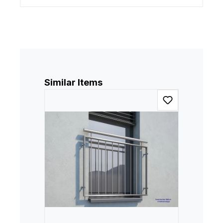
Produktgalerie überspringen
Similar Items