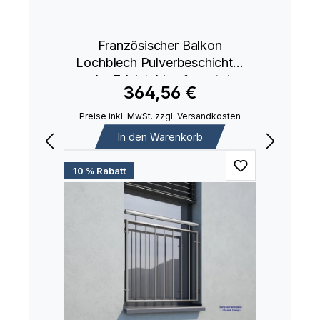
Französischer Balkon
Lochblech Pulverbeschichtet
oder Edelstahl aufgesetzte
364,56 €
Montage MD06aP
Preise inkl. MwSt. zzgl. Versandkosten
In den Warenkorb
10 % Rabatt