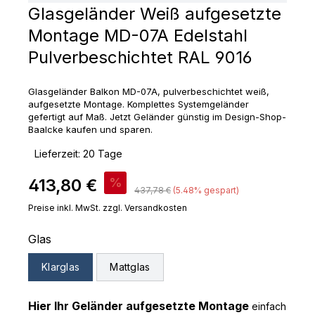
Glasgeländer Weiß aufgesetzte
Montage MD-07A Edelstahl
Pulverbeschichtet RAL 9016
Glasgeländer Balkon MD-07A, pulverbeschichtet weiß,
aufgesetzte Montage. Komplettes Systemgeländer
gefertigt auf Maß. Jetzt Geländer günstig im Design-Shop-
Baalcke kaufen und sparen.
‣
Lieferzeit: 20 Tage
Verkaufspreis:
413,80 €
%
Regulärer Preis:
437,78 €
(5.48% gespart)
Preise inkl. MwSt. zzgl. Versandkosten
auswählen
Glas
Klarglas
Mattglas
Hier Ihr Geländer aufgesetzte Montage
einfach