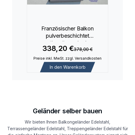
Französischer Balkon
pulverbeschichtet
anthrazitgrau in der
338,20 €
378,00 €
Fensteröffnung RAL 7016
Preise inkl. MwSt. zzgl. Versandkosten
In den Warenkorb
Geländer selber bauen
Wir bieten Ihnen Balkongeländer Edelstahl,
Terrassengeländer Edelstahl, Treppengeländer Edelstahl für