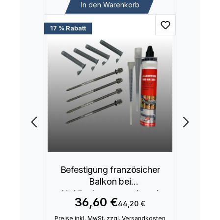
In den Warenkorb
17 % Rabatt
Befestigung französicher
Balkon bei
Hohllochmauerwerk und
36,60 €
44,20 €
Poroton
Preise inkl. MwSt. zzgl. Versandkosten