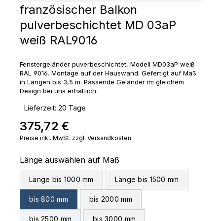
französischer Balkon
pulverbeschichtet MD 03aP
weiß RAL9016
Fenstergeländer puverbeschichtet, Modell MD03aP weiß
RAL 9016. Montage auf der Hauswand. Gefertigt auf Maß
in Längen bis 3,5 m. Passende Geländer im gleichem
Design bei uns erhältlich.
‣
Lieferzeit: 20 Tage
375,72 €
Regulärer Preis:
Preise inkl. MwSt. zzgl. Versandkosten
auswählen
Länge auswählen auf Maß
Länge bis 1000 mm
Länge bis 1500 mm
bis 800 mm
bis 2000 mm
bis 2500 mm
bis 3000 mm