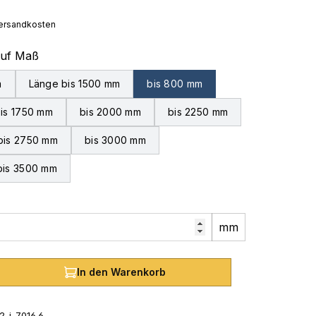
 Versandkosten
auswählen
auf Maß
m
Länge bis 1500 mm
bis 800 mm
is 1750 mm
bis 2000 mm
bis 2250 mm
bis 2750 mm
bis 3000 mm
bis 3500 mm
mm
hl: Gib den gewünschten Wert ein oder
In den Warenkorb
2-i-7016.6