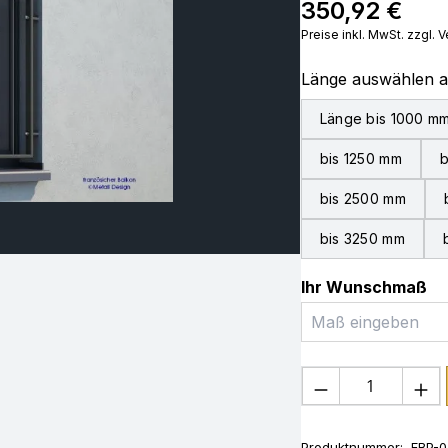
350,92 €
Regulärer Preis:
Preise inkl. MwSt. zzgl.
Länge auswählen 
Länge bis 1000 m
bis 1250 mm
b
bis 2500 mm
bis 3250 mm
Ihr Wunschmaß
Produkt Anza
Produktnummer:
FBP-0