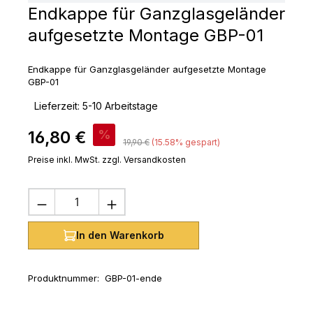
Endkappe für Ganzglasgeländer
aufgesetzte Montage GBP-01
Endkappe für Ganzglasgeländer aufgesetzte Montage
GBP-01
‣
Lieferzeit: 5-10 Arbeitstage
Verkaufspreis:
16,80 €
%
Regulärer Preis:
19,90 €
(15.58% gespart)
Preise inkl. MwSt. zzgl. Versandkosten
Produkt Anzahl: Gib den gewünschten 
In den Warenkorb
Produktnummer:
GBP-01-ende