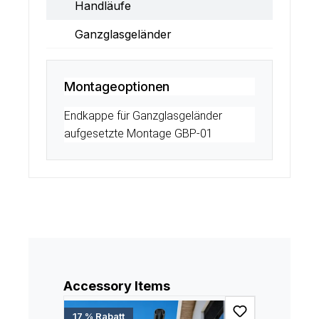
Handläufe
Ganzglasgeländer
Montageoptionen
Endkappe für Ganzglasgeländer
aufgesetzte Montage GBP-01
Produktgalerie überspringen
Accessory Items
17 % Rabatt