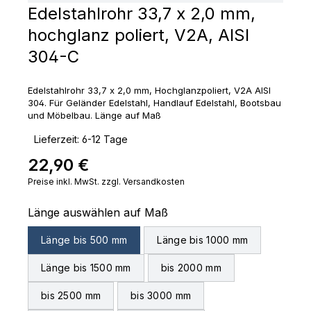
Edelstahlrohr 33,7 x 2,0 mm,
hochglanz poliert, V2A, AISI
304-C
Edelstahlrohr 33,7 x 2,0 mm, Hochglanzpoliert, V2A AISI
304. Für Geländer Edelstahl, Handlauf Edelstahl, Bootsbau
und Möbelbau. Länge auf Maß
‣
Lieferzeit: 6-12 Tage
22,90 €
Regulärer Preis:
Preise inkl. MwSt. zzgl. Versandkosten
auswählen
Länge auswählen auf Maß
Länge bis 500 mm
Länge bis 1000 mm
Länge bis 1500 mm
bis 2000 mm
bis 2500 mm
bis 3000 mm