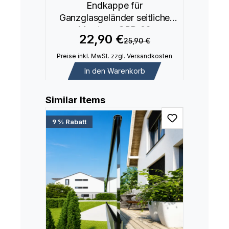
Endkappe für
Ganzglasgeländer seitliche
Montage GBP-02
22,90 €
25,90 €
Preise inkl. MwSt. zzgl. Versandkosten
In den Warenkorb
Produktgalerie überspringen
Similar Items
9 % Rabatt