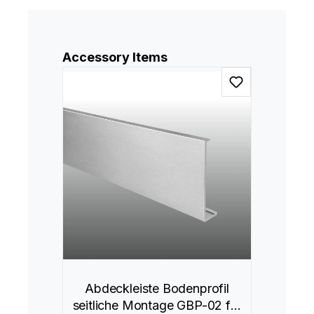
Produktgalerie überspringen
Accessory Items
Abdeckleiste Bodenprofil
seitliche Montage GBP-02 für