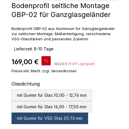
Bodenprofil seitliche Montage
GBP-02 für Ganzglasgeländer
Bodenprofil GBP-02 aus Aluminium für Ganzglasgeländer
zur seitlichen Montage. Maßanfertigung, verschiedene
VSG-Glasstärken und passendes Zubehör.
‣
Lieferzeit: 8-10 Tage
Verkaufspreis:
169,00 €
%
Regulärer Preis:
185,90 €
(9.09% gespart)
Preise inkl. MwSt. zzgl. Versandkosten
auswählen
Glasdichtung
mit Gummi für Glas 10,00 - 12,76 mm
mit Gummi für Glas 16,00 - 17,50 mm
mit Gummi für VSG Glas 20,76 mm