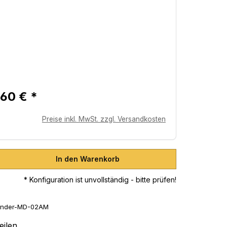
60 € *
Preise inkl. MwSt. zzgl. Versandkosten
hl: Gib den gewünschten Wert ein oder
In den Warenkorb
* Konfiguration ist unvollständig - bitte prüfen!
ender-MD-02AM
eilen