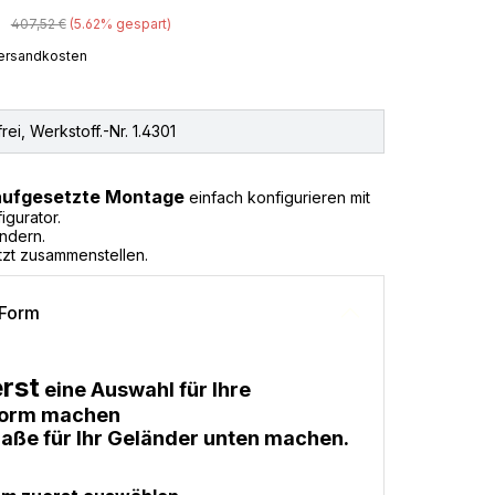
Regulärer Preis:
407,52 €
(5.62% gespart)
 Versandkosten
rei, Werkstoff.-Nr. 1.4301
 aufgesetzte Montage
einfach konfigurieren mit
gurator.
ndern.
tzt zusammenstellen.
 Form
rst
eine Auswahl für Ihre
form machen
aße für Ihr Geländer unten machen.