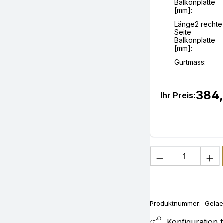
Balkonplatte
[mm]:
Länge2 rechte
Seite
Balkonplatte
[mm]:
Gurtmass:
384,
Ihr Preis:
Produkt Anza
Produktnummer:
Gela
Konfiguration t