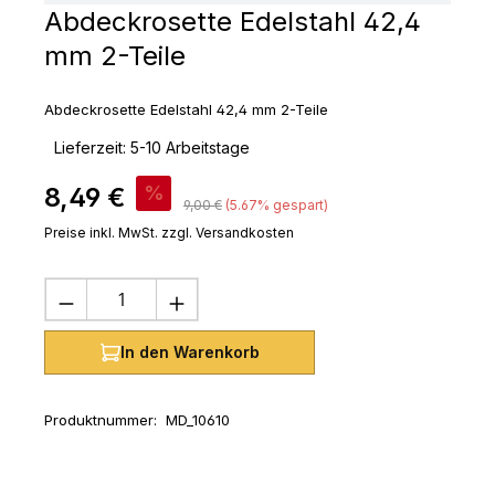
Abdeckrosette Edelstahl 42,4
mm 2-Teile
Abdeckrosette Edelstahl 42,4 mm 2-Teile
‣
Lieferzeit: 5-10 Arbeitstage
Verkaufspreis:
8,49 €
%
Regulärer Preis:
9,00 €
(5.67% gespart)
Preise inkl. MwSt. zzgl. Versandkosten
Produkt Anzahl: Gib den gewünschten 
In den Warenkorb
Produktnummer:
MD_10610