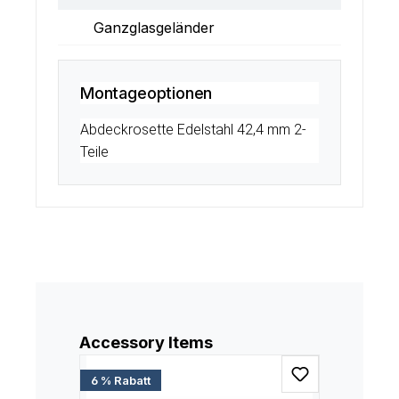
Ganzglasgeländer
Montageoptionen
Abdeckrosette Edelstahl 42,4 mm 2-
Teile
Produktgalerie überspringen
Accessory Items
6 % Rabatt