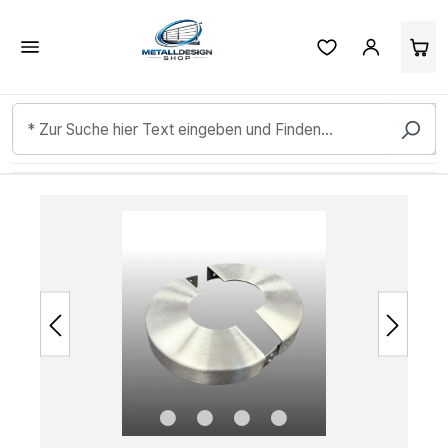
Kundenbewertungen & Erfahrungen. Mehr Infos anzeigen.
Zum Hauptinhalt springen
Bildergalerie überspringen