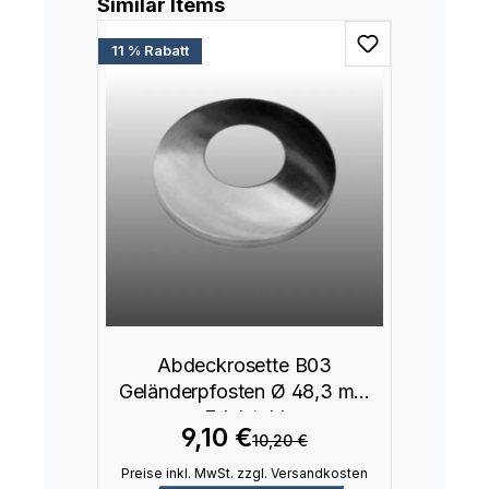
Produktgalerie überspringen
Similar Items
11 % Rabatt
Abdeckrosette B03
Geländerpfosten Ø 48,3 mm
Edelstahl
9,10 €
10,20 €
Preise inkl. MwSt. zzgl. Versandkosten