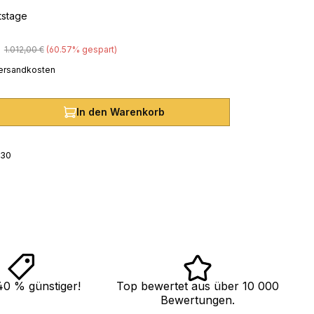
itstage
Regulärer Preis:
1.012,00 €
(60.57% gespart)
 Versandkosten
hl: Gib den gewünschten Wert ein oder
In den Warenkorb
30
40 % günstiger!
Top bewertet aus über 10 000
Bewertungen.