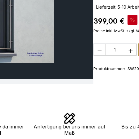
‣
Lieferzeit: 5-10 Arbe
Verkaufspreis:
399,00 €
%
Preise inkl. MwSt. zzgl.
Produkt Anza
Produktnummer:
SW20
e da immer
Anfertigung bei uns immer auf
Bis zu 
d
Maß