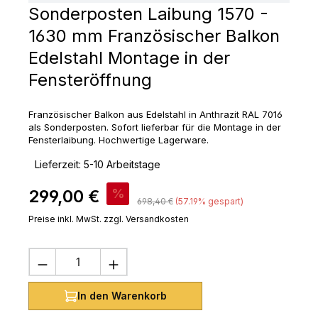
Sonderposten Laibung 1570 -
1630 mm Französischer Balkon
Edelstahl Montage in der
Fensteröffnung
Französischer Balkon aus Edelstahl in Anthrazit RAL 7016
als Sonderposten. Sofort lieferbar für die Montage in der
Fensterlaibung. Hochwertige Lagerware.
‣
Lieferzeit: 5-10 Arbeitstage
Verkaufspreis:
299,00 €
%
Regulärer Preis:
698,40 €
(57.19% gespart)
Preise inkl. MwSt. zzgl. Versandkosten
Produkt Anzahl: Gib den gewünschten 
In den Warenkorb