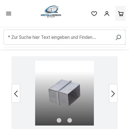
Kundenbewertungen & Erfahrungen. Mehr Infos anzeigen.
Zum Hauptinhalt springen
Bildergalerie überspringen