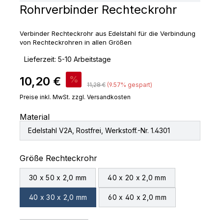
Rohrverbinder Rechteckrohr
Verbinder Rechteckrohr aus Edelstahl für die Verbindung
von Rechteckrohren in allen Größen
‣
Lieferzeit: 5-10 Arbeitstage
Verkaufspreis:
10,20 €
%
Regulärer Preis:
11,28 €
(9.57% gespart)
Preise inkl. MwSt. zzgl. Versandkosten
Material
Edelstahl V2A, Rostfrei, Werkstoff.-Nr. 1.4301
auswählen
Größe Rechteckrohr
30 x 50 x 2,0 mm
40 x 20 x 2,0 mm
40 x 30 x 2,0 mm
60 x 40 x 2,0 mm