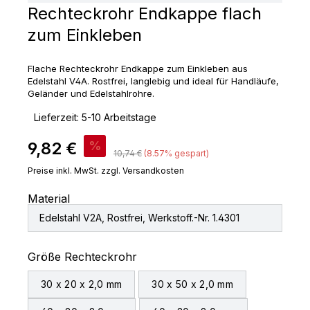
Rechteckrohr Endkappe flach
zum Einkleben
Flache Rechteckrohr Endkappe zum Einkleben aus
Edelstahl V4A. Rostfrei, langlebig und ideal für Handläufe,
Geländer und Edelstahlrohre.
‣
Lieferzeit: 5-10 Arbeitstage
Verkaufspreis:
9,82 €
%
Regulärer Preis:
10,74 €
(8.57% gespart)
Preise inkl. MwSt. zzgl. Versandkosten
Material
Edelstahl V2A, Rostfrei, Werkstoff.-Nr. 1.4301
auswählen
Größe Rechteckrohr
30 x 20 x 2,0 mm
30 x 50 x 2,0 mm