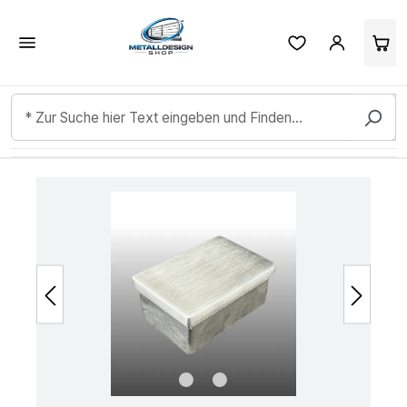
Kundenbewertungen & Erfahrungen. Mehr Infos anzeigen.
Zum Hauptinhalt springen
Bildergalerie überspringen