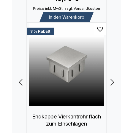
Preise inkl. MwSt. zzgl. Versandkosten
In den Warenkorb
9 % Rabatt
Endkappe Vierkantrohr flach
zum EInschlagen