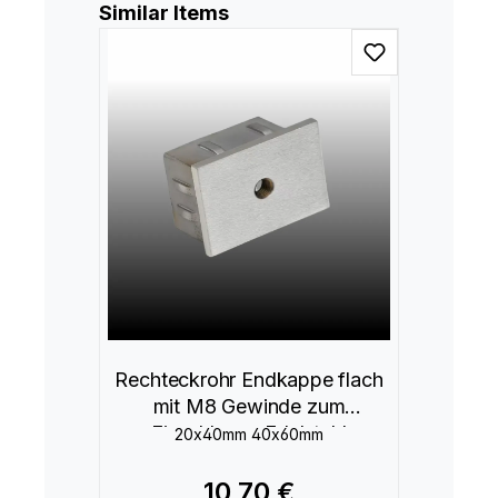
Produktgalerie überspringen
Similar Items
Rechteckrohr Endkappe flach
mit M8 Gewinde zum
Einschlagen Edelstahl
20x40mm 40x60mm
10,70 €