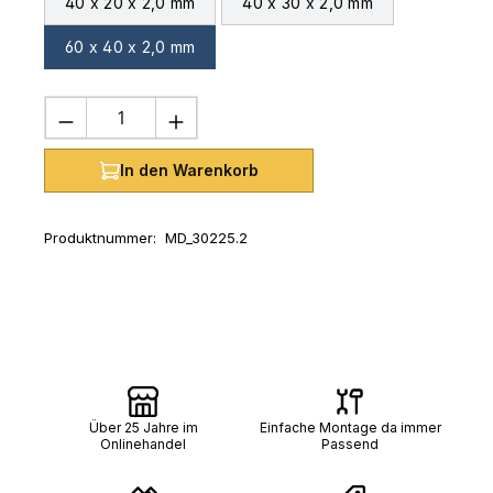
40 x 20 x 2,0 mm
40 x 30 x 2,0 mm
60 x 40 x 2,0 mm
Produkt Anzahl: Gib den gewünschten 
In den Warenkorb
Produktnummer:
MD_30225.2
Über 25 Jahre im
Einfache Montage da immer
Onlinehandel
Passend