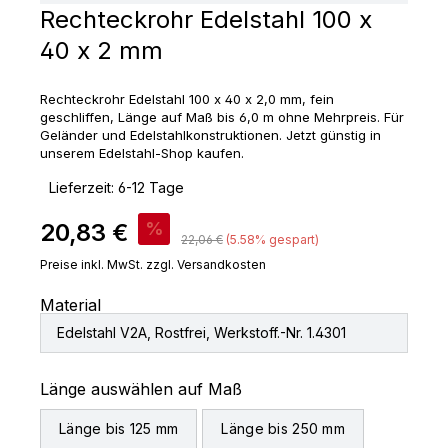
Rechteckrohr Edelstahl 100 x
40 x 2 mm
Rechteckrohr Edelstahl 100 x 40 x 2,0 mm, fein
geschliffen, Länge auf Maß bis 6,0 m ohne Mehrpreis. Für
Geländer und Edelstahlkonstruktionen. Jetzt günstig in
unserem Edelstahl-Shop kaufen.
‣
Lieferzeit: 6-12 Tage
Verkaufspreis:
20,83 €
%
Regulärer Preis:
22,06 €
(5.58% gespart)
Preise inkl. MwSt. zzgl. Versandkosten
Material
Edelstahl V2A, Rostfrei, Werkstoff.-Nr. 1.4301
auswählen
Länge auswählen auf Maß
Länge bis 125 mm
Länge bis 250 mm