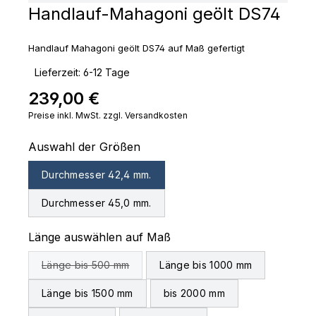
Handlauf-Mahagoni geölt DS74
Handlauf Mahagoni geölt DS74 auf Maß gefertigt
‣
Lieferzeit: 6-12 Tage
239,00 €
Regulärer Preis:
Preise inkl. MwSt. zzgl. Versandkosten
auswählen
Auswahl der Größen
Durchmesser 42,4 mm.
Durchmesser 45,0 mm.
auswählen
Länge auswählen auf Maß
Länge bis 500 mm
Länge bis 1000 mm
(Diese Option ist zurzeit nicht verfügbar.)
Länge bis 1500 mm
bis 2000 mm