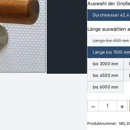
Auswahl der Größ
Durchmesser 42,4
Länge auswählen 
Länge bis 500 mm
(Diese Opti
Länge bis 1500 m
bis 3000 mm
bis 4500 mm
bis 6000 mm
Produkt Anza
Produktnummer:
MD_3