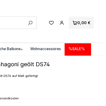
0,00 €
che Balkone
Wohnaccessoires
%SALE%
hagoni geölt DS74
t DS74 auf Maß gefertigt
 Versandkosten