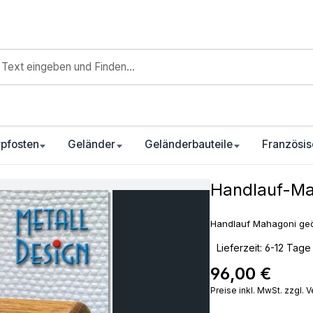
pfosten
Geländer
Geländerbauteile
Französis
Handlauf-Ma
Handlauf Mahagoni geöl
‣
Lieferzeit: 6-12 Tage
96,00 €
Regulärer Preis:
Preise inkl. MwSt. zzgl.