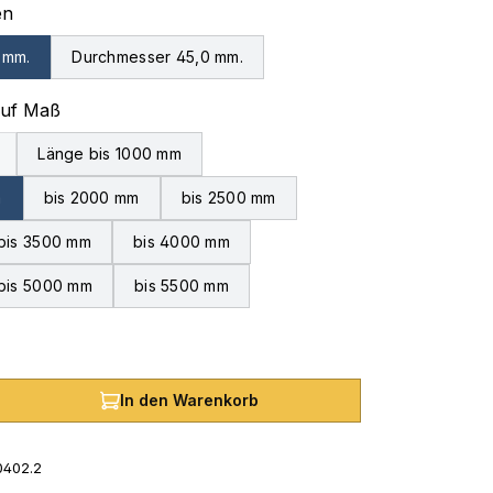
auswählen
en
 mm.
Durchmesser 45,0 mm.
auswählen
auf Maß
Länge bis 1000 mm
on ist zurzeit nicht verfügbar.)
m
bis 2000 mm
bis 2500 mm
bis 3500 mm
bis 4000 mm
bis 5000 mm
bis 5500 mm
hl: Gib den gewünschten Wert ein oder
In den Warenkorb
0402.2