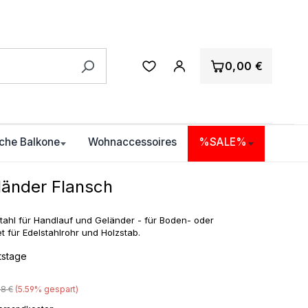
0,00 €
che Balkone
Wohnaccessoires
%SALE%
länder Flansch
ahl für Handlauf und Geländer - für Boden- oder
für Edelstahlrohr und Holzstab.
itstage
lärer Preis:
38 €
(5.59% gespart)