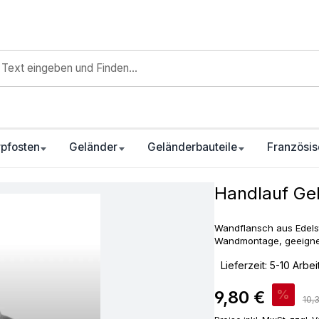
pfosten
Geländer
Geländerbauteile
Französis
Handlauf Ge
Wandflansch aus Edelst
Wandmontage, geeignet 
‣
Lieferzeit: 5-10 Arbe
Verkaufspreis:
9,80 €
%
Regu
10,