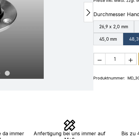
Preise inkl. MwSt. zzgl.
Durchmesser Hand
26,9 x 2,0 mm
45,0 mm
48,3
Produkt Anza
Produktnummer:
MD_3
e da immer
Anfertigung bei uns immer auf
Bis zu 