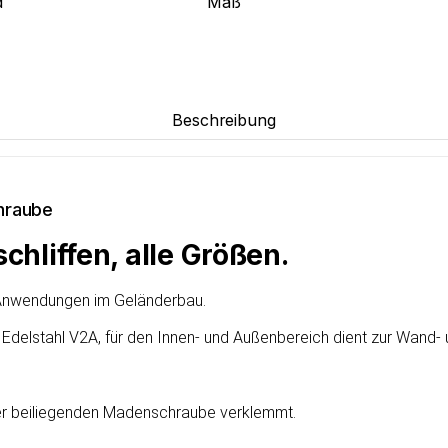
d
Maß
Beschreibung
hraube
chliffen, alle Größen.
e Anwendungen im Geländerbau.
em Edelstahl V2A, für den Innen- und Außenbereich dient zur Wan
der beiliegenden Madenschraube verklemmt.