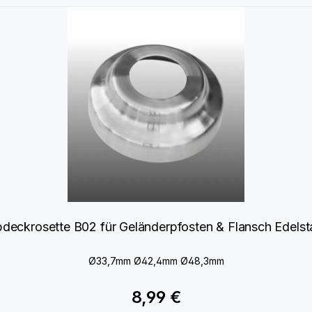
deckrosette B02 für Geländerpfosten & Flansch Edelst
Ø33,7mm Ø42,4mm Ø48,3mm
8,99 €