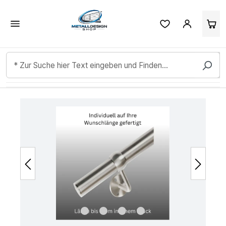
Kundenbewertungen & Erfahrungen. Mehr Infos anzeigen.
Zum Hauptinhalt springen
Bildergalerie überspringen