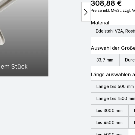
308,88 €
Regulärer Preis:
Preise inkl. MwSt. zzgl.
Material
Edelstahl V2A, Rostf
Auswahl der Größ
33,7 mm
Durc
Länge auswählen 
Länge bis 500 mm
Länge bis 1500 m
bis 3000 mm
bis 4500 mm
bis 6000 mm