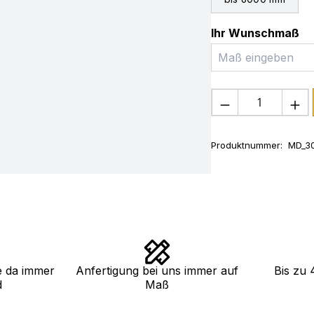
Ihr Wunschmaß
Produkt Anza
Produktnummer:
MD_3
e da immer
Anfertigung bei uns immer auf
Bis zu 
d
Maß