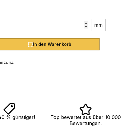
mm
hl: Gib den gewünschten Wert ein oder
In den Warenkorb
0074.34
40 % günstiger!
Top bewertet aus über 10 000
Bewertungen.