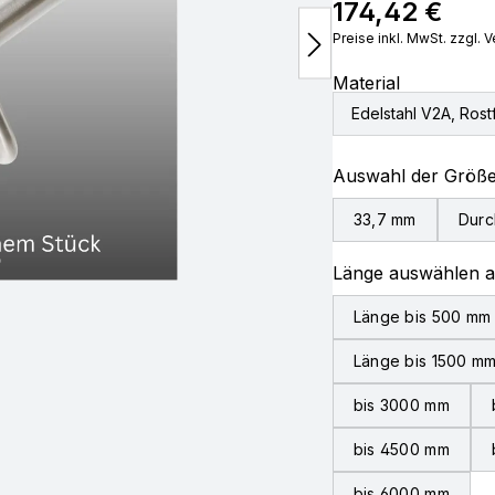
174,42 €
Regulärer Preis:
Preise inkl. MwSt. zzgl.
Material
Edelstahl V2A, Rostf
Auswahl der Größ
33,7 mm
Durc
Länge auswählen 
Länge bis 500 mm
Länge bis 1500 m
bis 3000 mm
bis 4500 mm
bis 6000 mm