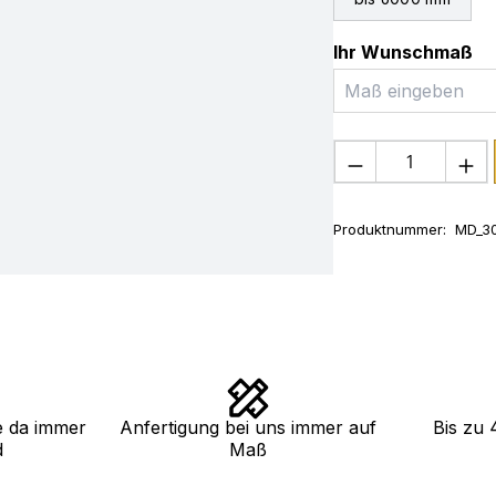
Ihr Wunschmaß
Produkt Anza
Produktnummer:
MD_3
e da immer
Anfertigung bei uns immer auf
Bis zu 
d
Maß