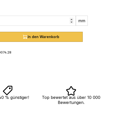
mm
hl: Gib den gewünschten Wert ein oder
In den Warenkorb
0074.28
40 % günstiger!
Top bewertet aus über 10 000
Bewertungen.