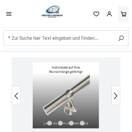
Kundenbewertungen & Erfahrungen. Mehr Infos anzeigen.
Zum Hauptinhalt springen
Bildergalerie überspringen