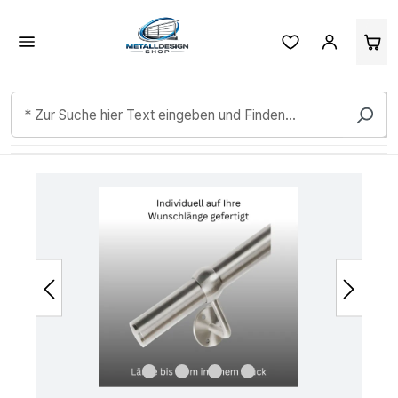
Kundenbewertungen & Erfahrungen. Mehr Infos anzeigen.
Zum Hauptinhalt springen
Bildergalerie überspringen