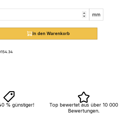
mm
hl: Gib den gewünschten Wert ein oder
In den Warenkorb
154.34
40 % günstiger!
Top bewertet aus über 10 000
Bewertungen.