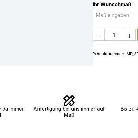
Ihr Wunschmaß
Produkt Anza
Produktnummer:
MD_30
e da immer
Anfertigung bei uns immer auf
Bis zu 
d
Maß