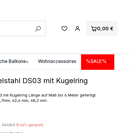
0,00 €
che Balkone
Wohnaccessoires
%SALE%
lstahl DS03 mit Kugelring
 mit Kugelring Länge auf Maß bis 6 Meter gefertigt.
3,7mm, 42,4 mm, 48,2 mm.
Regulärer Preis:
341,15 €
(5.66% gespart)